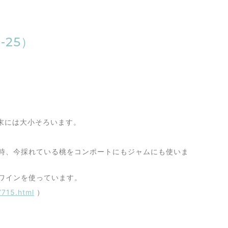
-25）
末には大小そろいます。
時、今採れている桃をコンポートにもジャムにも使いま
ワインを使っています。
7715.html
）