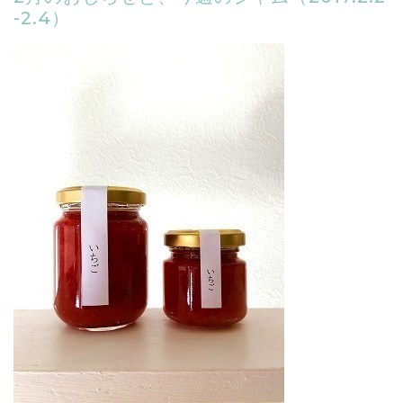
-2.4）