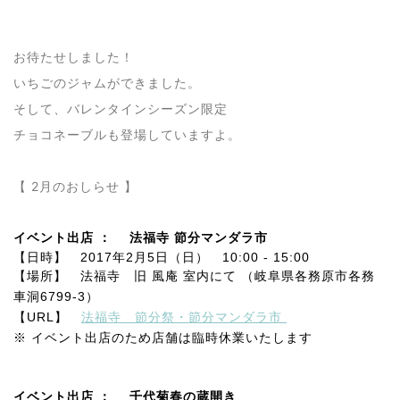
お待たせしました！
いちごのジャムができました。
そして、バレンタインシーズン限定
チョコネーブルも登場していますよ。
【 2月のおしらせ 】
イベント出店 ： 法福寺 節分マンダラ市
【日時】 2017年2月5日（日） 10:00 - 15:00
【場所】 法福寺 旧 風庵 室内にて （岐阜県各務原市各務
車洞6799-3）
【URL】
法福寺 節分祭・節分マンダラ市
※ イベント出店のため店舗は臨時休業いたします
イベント出店 ： 千代菊春の蔵開き