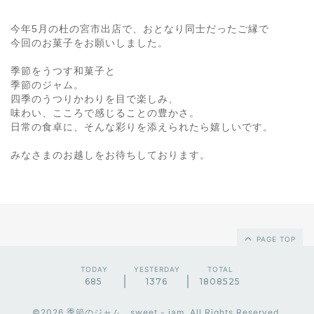
今年5月の杜の宮市出店で、おとなり同士だったご縁で
今回のお菓子をお願いしました。
季節をうつす和菓子と
季節のジャム。
四季のうつりかわりを目で楽しみ、
味わい、こころで感じることの豊かさ。
日常の食卓に、そんな彩りを添えられたら嬉しいです。
みなさまのお越しをお待ちしております。
PAGE TOP
TODAY
YESTERDAY
TOTAL
685
1376
1808525
©2026
季節のジャム sweet - jam
. All Rights Reserved.