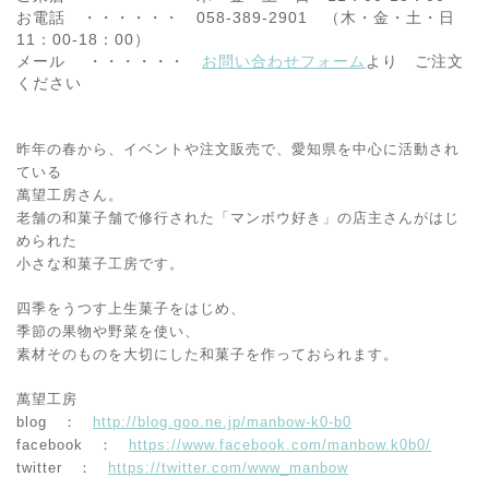
お電話 ・・・・・・ 058-389-2901 （木・金・土・日
11：00-18：00）
メール ・・・・・・
お問い合わせフォーム
より ご注文
ください
昨年の春から、イベントや注文販売で、愛知県を中心に活動さ
れ
ている
萬望工房さん。
老舗の和菓子舗で修行された「マンボウ好き」の店主さんがはじ
められた
小さな和菓子工房です。
四季をうつす上生菓子をはじめ、
季節の果物や野菜を使い、
素材そのものを大切にした和菓子を作っておられます。
萬望工房
blog ：
http://blog.goo.ne.jp/manbow-k0-b0
facebook ：
https://www.facebook.com/manbow.k0b0/
twitter ：
https://twitter.com/www_manbow