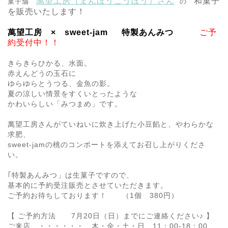
萬望工房（まんぼうこうぼう）さん
和菓子
菓子舗
の
を
販売いたします！
萬望工房
× sweet-jam 特製あんみつ
ご予
約受付中！！
きらきらひかる、水面。
赤えんどうの玉石に
ゆらゆらとうつる、金魚の影。
夏の涼しい情景をすくいとったような
かわいらしい「みつまめ」です。
萬望工房さんがていねいに炊き上げた小豆餡と、やわらかな
求肥、
sweet-jamの桃のコンポートを添えてお召し上がりくださ
い。
｢特製あんみつ」は生菓子ですので、
基本的に予約受注販売とさせていただきます。
ご予約お待ちしております！ （1個 380円）
【 ご予約方法 7月20日（日）までにご連絡ください♪ 】
ご来店 ・・・・・・ 木・金・土・日 11：00-18：00