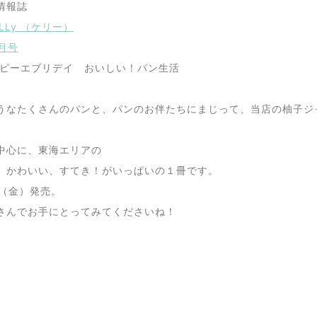
情報誌
LLy （ケリー）
月号
ッピーエブリデイ おいしい！パン生活
うなたくさんのパンと、パンのお伴たちにまじって、当店の柚子ジ
中心に、東海エリアの
、かわいい、すてき！がいっぱいの１冊です。
3（金）発売。
さんでお手にとってみてくださいね！