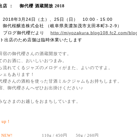
店 ： 御代櫻 酒蔵開放 2018
2018年3月24日（土）、25日（日） 10:00 - 15:00
 御代桜醸造株式会社 （岐阜県美濃加茂市太田本町3-2-9）
】 ブログ御代櫻だより
http://miyozakura.blog108.fc2.com/blo
ント出店のため店舗は臨時休業いたします
田宿の御代櫻さんの酒蔵開放です。
てのお酒に、おいしいおつまみ。
ら流れてくるジャズのメロディがまた、よいのですよ。
シェもあります！
代櫻さんの酒粕を使った甘酒ミルクジャムもお持ちします。
宿、御代櫻さんへぜひお出掛けください♪
みなさまのお越しをおまちしています。
3 up！
ク
NEW!
110g / 450円
50g / 260円