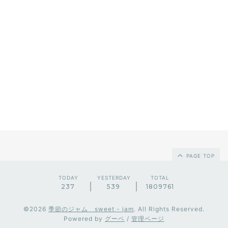
PAGE TOP
TODAY
YESTERDAY
TOTAL
237
539
1809761
©2026
季節のジャム sweet - jam
. All Rights Reserved.
Powered by
グーペ
/
管理ページ