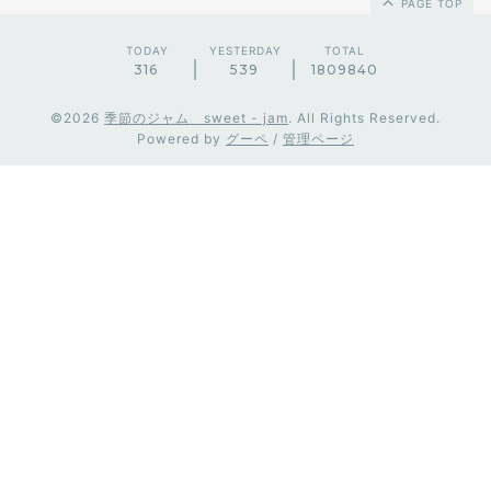
PAGE TOP
TODAY
YESTERDAY
TOTAL
316
539
1809840
©2026
季節のジャム sweet - jam
. All Rights Reserved.
Powered by
グーペ
/
管理ページ