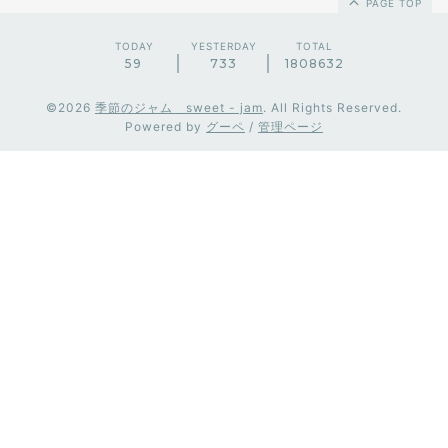
PAGE TOP
TODAY
YESTERDAY
TOTAL
59
733
1808632
©2026
季節のジャム sweet - jam
. All Rights Reserved.
Powered by
グーペ
/
管理ページ