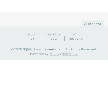
PAGE TOP
TODAY
YESTERDAY
TOTAL
175
733
1808748
©2026
季節のジャム sweet - jam
. All Rights Reserved.
Powered by
グーペ
/
管理ページ