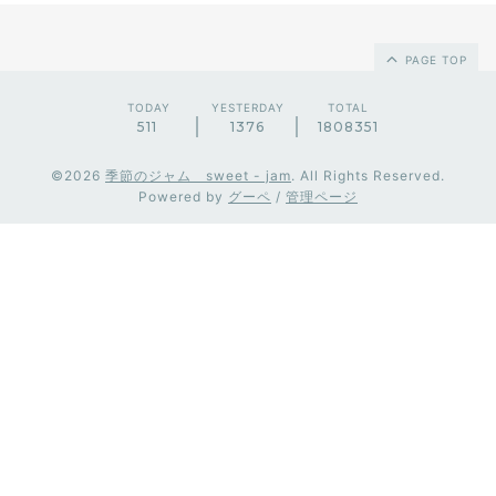
PAGE TOP
TODAY
YESTERDAY
TOTAL
511
1376
1808351
©2026
季節のジャム sweet - jam
. All Rights Reserved.
Powered by
グーペ
/
管理ページ