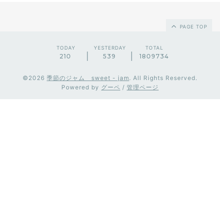
PAGE TOP
TODAY
YESTERDAY
TOTAL
210
539
1809734
©2026
季節のジャム sweet - jam
. All Rights Reserved.
Powered by
グーペ
/
管理ページ