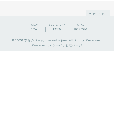
PAGE TOP
TODAY
YESTERDAY
TOTAL
424
1376
1808264
©2026
季節のジャム sweet - jam
. All Rights Reserved.
Powered by
グーペ
/
管理ページ