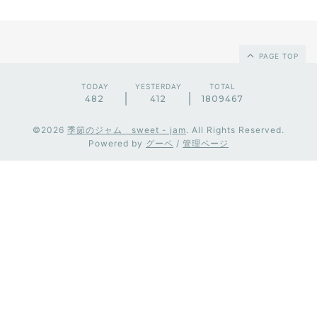
PAGE TOP
TODAY
YESTERDAY
TOTAL
482
412
1809467
©2026
季節のジャム sweet - jam
. All Rights Reserved.
Powered by
グーペ
/
管理ページ