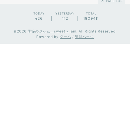
PAGE TOP
TODAY
YESTERDAY
TOTAL
426
412
1809411
©2026
季節のジャム sweet - jam
. All Rights Reserved.
Powered by
グーペ
/
管理ページ