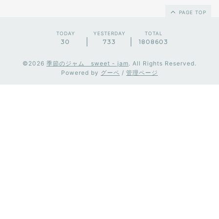
PAGE TOP
TODAY
YESTERDAY
TOTAL
30
733
1808603
©2026
季節のジャム sweet - jam
. All Rights Reserved.
Powered by
グーペ
/
管理ページ