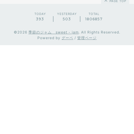
PAGE TOP
TODAY
YESTERDAY
TOTAL
393
503
1806857
©2026
季節のジャム sweet - jam
. All Rights Reserved.
Powered by
グーペ
/
管理ページ