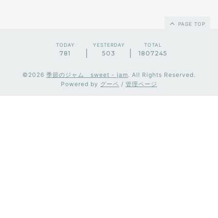
PAGE TOP
TODAY
YESTERDAY
TOTAL
781
503
1807245
©2026
季節のジャム sweet - jam
. All Rights Reserved.
Powered by
グーペ
/
管理ページ