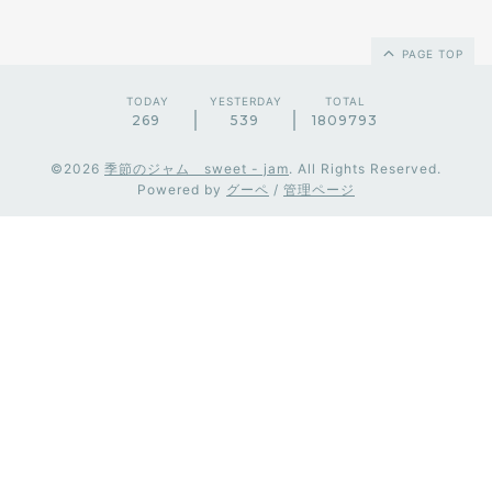
PAGE TOP
TODAY
YESTERDAY
TOTAL
269
539
1809793
©2026
季節のジャム sweet - jam
. All Rights Reserved.
Powered by
グーペ
/
管理ページ